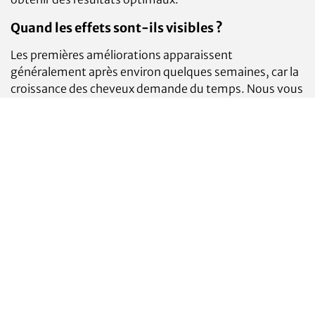
Quand les effets sont-ils visibles ?
Les premières améliorations apparaissent
généralement après environ quelques semaines, car la
croissance des cheveux demande du temps. Nous vous
accompagnons pour évaluer correctement les progrès.
Retour à la page d'aperçu
Impressum
Cookies
Information juridique
Déclaration de protection des données
Pharmacie de Grandson, Rue Haute 2, 1422 Grandson
Tél:
024 445 33 51
, Fax: 024 445 34 01, Mail:
pharmpayot@ovan.ch